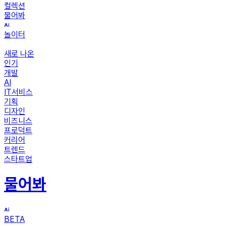
컬렉션
물어봐
놀이터
새로 나온
인기
개발
AI
IT서비스
기획
디자인
비즈니스
프로덕트
커리어
트렌드
스타트업
물어봐
BETA