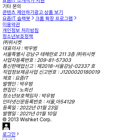
요즘IT 소개
작가 지원
기타 문의
콘텐츠 제안하기
광고 상품 보기
요즘IT 슬랙봇
크롬 확장 프로그램
이용약관
개인정보 처리방침
청소년보호정책
㈜위시켓
대표이사 : 박우범
서울특별시 강남구 테헤란로 211 3층 ㈜위시켓
사업자등록번호 : 209-81-57303
통신판매업신고 : 제2018-서울강남-02337 호
직업정보제공사업 신고번호 : J1200020180019
제호 : 요즘IT
발행인 : 박우범
편집인 : 노희선
청소년보호책임자 : 박우범
인터넷신문등록번호 : 서울,아54129
등록일 : 2022년 01월 23일
발행일 : 2021년 01월 10일
© 2013 Wishket Corp.
로그인