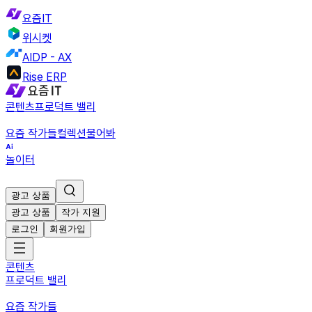
요즘IT
위시켓
AIDP - AX
Rise ERP
콘텐츠
프로덕트 밸리
요즘 작가들
컬렉션
물어봐
놀이터
광고 상품
광고 상품
작가 지원
로그인
회원가입
콘텐츠
프로덕트 밸리
요즘 작가들