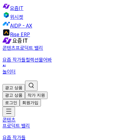
요즘IT
위시켓
AIDP - AX
Rise ERP
콘텐츠
프로덕트 밸리
요즘 작가들
컬렉션
물어봐
놀이터
광고 상품
광고 상품
작가 지원
로그인
회원가입
콘텐츠
프로덕트 밸리
요즘 작가들