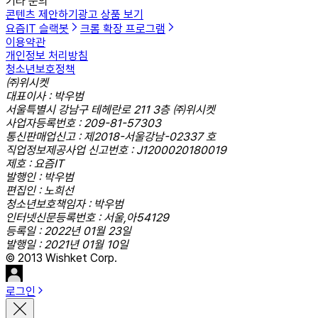
기타 문의
콘텐츠 제안하기
광고 상품 보기
요즘IT 슬랙봇
크롬 확장 프로그램
이용약관
개인정보 처리방침
청소년보호정책
㈜위시켓
대표이사 : 박우범
서울특별시 강남구 테헤란로 211 3층 ㈜위시켓
사업자등록번호 : 209-81-57303
통신판매업신고 : 제2018-서울강남-02337 호
직업정보제공사업 신고번호 : J1200020180019
제호 : 요즘IT
발행인 : 박우범
편집인 : 노희선
청소년보호책임자 : 박우범
인터넷신문등록번호 : 서울,아54129
등록일 : 2022년 01월 23일
발행일 : 2021년 01월 10일
© 2013 Wishket Corp.
로그인