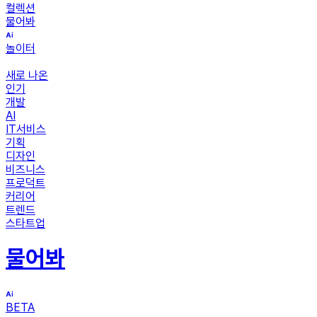
컬렉션
물어봐
놀이터
새로 나온
인기
개발
AI
IT서비스
기획
디자인
비즈니스
프로덕트
커리어
트렌드
스타트업
물어봐
BETA