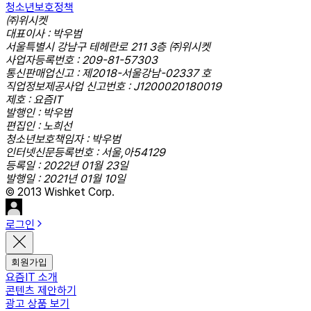
청소년보호정책
㈜위시켓
대표이사 : 박우범
서울특별시 강남구 테헤란로 211 3층 ㈜위시켓
사업자등록번호 : 209-81-57303
통신판매업신고 : 제2018-서울강남-02337 호
직업정보제공사업 신고번호 : J1200020180019
제호 : 요즘IT
발행인 : 박우범
편집인 : 노희선
청소년보호책임자 : 박우범
인터넷신문등록번호 : 서울,아54129
등록일 : 2022년 01월 23일
발행일 : 2021년 01월 10일
© 2013 Wishket Corp.
로그인
회원가입
요즘IT 소개
콘텐츠 제안하기
광고 상품 보기