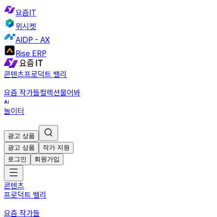
요즘IT
위시켓
AIDP - AX
Rise ERP
콘텐츠
프로덕트 밸리
요즘 작가들
컬렉션
물어봐
놀이터
광고 상품
광고 상품
작가 지원
로그인
회원가입
콘텐츠
프로덕트 밸리
요즘 작가들