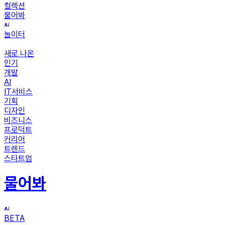
컬렉션
물어봐
놀이터
새로 나온
인기
개발
AI
IT서비스
기획
디자인
비즈니스
프로덕트
커리어
트렌드
스타트업
물어봐
BETA