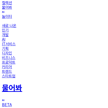
컬렉션
물어봐
놀이터
새로 나온
인기
개발
AI
IT서비스
기획
디자인
비즈니스
프로덕트
커리어
트렌드
스타트업
물어봐
BETA