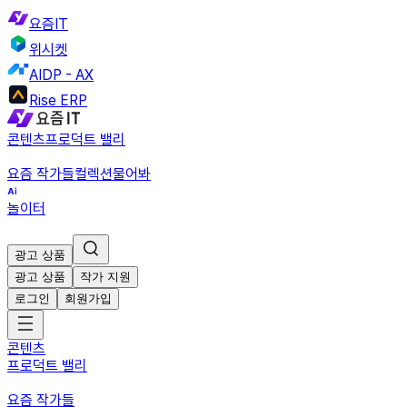
요즘IT
위시켓
AIDP - AX
Rise ERP
콘텐츠
프로덕트 밸리
요즘 작가들
컬렉션
물어봐
놀이터
광고 상품
광고 상품
작가 지원
로그인
회원가입
콘텐츠
프로덕트 밸리
요즘 작가들