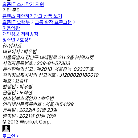
요즘IT 소개
작가 지원
기타 문의
콘텐츠 제안하기
광고 상품 보기
요즘IT 슬랙봇
크롬 확장 프로그램
이용약관
개인정보 처리방침
청소년보호정책
㈜위시켓
대표이사 : 박우범
서울특별시 강남구 테헤란로 211 3층 ㈜위시켓
사업자등록번호 : 209-81-57303
통신판매업신고 : 제2018-서울강남-02337 호
직업정보제공사업 신고번호 : J1200020180019
제호 : 요즘IT
발행인 : 박우범
편집인 : 노희선
청소년보호책임자 : 박우범
인터넷신문등록번호 : 서울,아54129
등록일 : 2022년 01월 23일
발행일 : 2021년 01월 10일
© 2013 Wishket Corp.
로그인