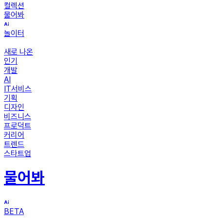
컬렉션
물어봐
놀이터
새로 나온
인기
개발
AI
IT서비스
기획
디자인
비즈니스
프로덕트
커리어
트렌드
스타트업
물어봐
BETA