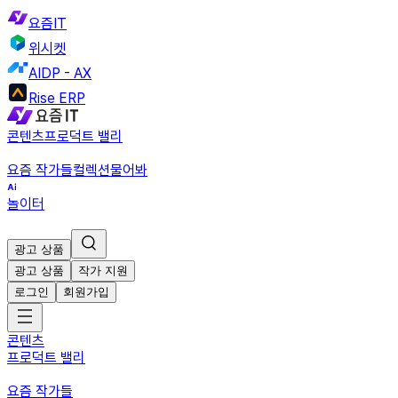
요즘IT
위시켓
AIDP - AX
Rise ERP
콘텐츠
프로덕트 밸리
요즘 작가들
컬렉션
물어봐
놀이터
광고 상품
광고 상품
작가 지원
로그인
회원가입
콘텐츠
프로덕트 밸리
요즘 작가들