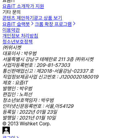
요즘IT
요즘IT 소개
작가 지원
기타 문의
콘텐츠 제안하기
광고 상품 보기
요즘IT 슬랙봇
크롬 확장 프로그램
이용약관
개인정보 처리방침
청소년보호정책
㈜위시켓
대표이사 : 박우범
서울특별시 강남구 테헤란로 211 3층 ㈜위시켓
사업자등록번호 : 209-81-57303
통신판매업신고 : 제2018-서울강남-02337 호
직업정보제공사업 신고번호 : J1200020180019
제호 : 요즘IT
발행인 : 박우범
편집인 : 노희선
청소년보호책임자 : 박우범
인터넷신문등록번호 : 서울,아54129
등록일 : 2022년 01월 23일
발행일 : 2021년 01월 10일
© 2013 Wishket Corp.