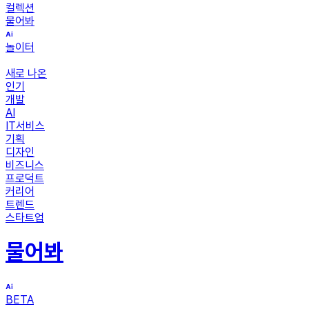
컬렉션
물어봐
놀이터
새로 나온
인기
개발
AI
IT서비스
기획
디자인
비즈니스
프로덕트
커리어
트렌드
스타트업
물어봐
BETA