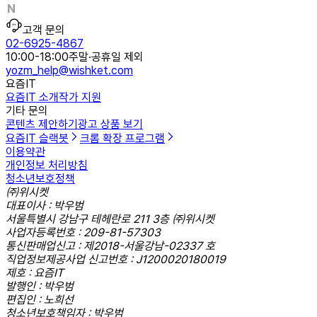
고객 문의
02-6925-4867
10:00-18:00
주말·공휴일 제외
yozm_help@wishket.com
요즘IT
요즘IT 소개
작가 지원
기타 문의
콘텐츠 제안하기
광고 상품 보기
요즘IT 슬랙봇
크롬 확장 프로그램
이용약관
개인정보 처리방침
청소년보호정책
㈜위시켓
대표이사 : 박우범
서울특별시 강남구 테헤란로 211 3층 ㈜위시켓
사업자등록번호 : 209-81-57303
통신판매업신고 : 제2018-서울강남-02337 호
직업정보제공사업 신고번호 : J1200020180019
제호 : 요즘IT
발행인 : 박우범
편집인 : 노희선
청소년보호책임자 : 박우범