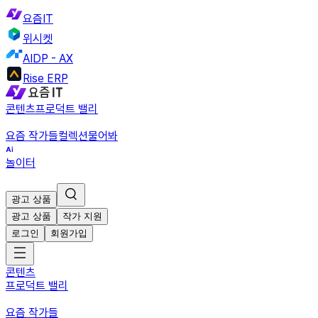
요즘IT
위시켓
AIDP - AX
Rise ERP
콘텐츠
프로덕트 밸리
요즘 작가들
컬렉션
물어봐
놀이터
광고 상품
광고 상품
작가 지원
로그인
회원가입
콘텐츠
프로덕트 밸리
요즘 작가들