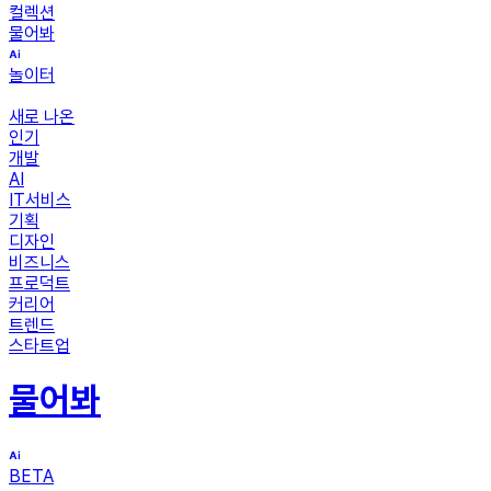
컬렉션
물어봐
놀이터
새로 나온
인기
개발
AI
IT서비스
기획
디자인
비즈니스
프로덕트
커리어
트렌드
스타트업
물어봐
BETA