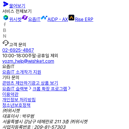
물어보기
서비스 전체보기
위시켓
요즘IT
AIDP - AX
Rise ERP
고객 문의
02-6925-4867
10:00-18:00
주말·공휴일 제외
yozm_help@wishket.com
요즘IT
요즘IT 소개
작가 지원
기타 문의
콘텐츠 제안하기
광고 상품 보기
요즘IT 슬랙봇
크롬 확장 프로그램
이용약관
개인정보 처리방침
청소년보호정책
㈜위시켓
대표이사 : 박우범
서울특별시 강남구 테헤란로 211 3층 ㈜위시켓
사업자등록번호 : 209-81-57303