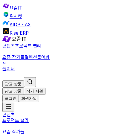
요즘IT
위시켓
AIDP - AX
Rise ERP
콘텐츠
프로덕트 밸리
요즘 작가들
컬렉션
물어봐
놀이터
광고 상품
광고 상품
작가 지원
로그인
회원가입
콘텐츠
프로덕트 밸리
요즘 작가들