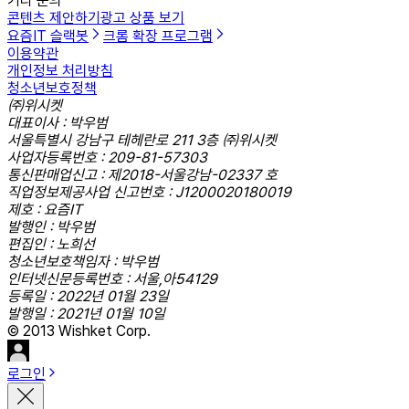
기타 문의
콘텐츠 제안하기
광고 상품 보기
요즘IT 슬랙봇
크롬 확장 프로그램
이용약관
개인정보 처리방침
청소년보호정책
㈜위시켓
대표이사 : 박우범
서울특별시 강남구 테헤란로 211 3층 ㈜위시켓
사업자등록번호 : 209-81-57303
통신판매업신고 : 제2018-서울강남-02337 호
직업정보제공사업 신고번호 : J1200020180019
제호 : 요즘IT
발행인 : 박우범
편집인 : 노희선
청소년보호책임자 : 박우범
인터넷신문등록번호 : 서울,아54129
등록일 : 2022년 01월 23일
발행일 : 2021년 01월 10일
© 2013 Wishket Corp.
로그인