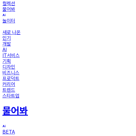
컬렉션
물어봐
놀이터
새로 나온
인기
개발
AI
IT서비스
기획
디자인
비즈니스
프로덕트
커리어
트렌드
스타트업
물어봐
BETA