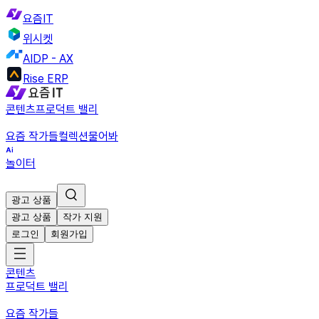
요즘IT
위시켓
AIDP - AX
Rise ERP
콘텐츠
프로덕트 밸리
요즘 작가들
컬렉션
물어봐
놀이터
광고 상품
광고 상품
작가 지원
로그인
회원가입
콘텐츠
프로덕트 밸리
요즘 작가들