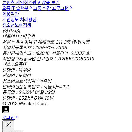
콘텐츠 제안하기
광고 상품 보기
요즘IT 슬랙봇
크롬 확장 프로그램
이용약관
개인정보 처리방침
청소년보호정책
㈜위시켓
대표이사 : 박우범
서울특별시 강남구 테헤란로 211 3층 ㈜위시켓
사업자등록번호 : 209-81-57303
통신판매업신고 : 제2018-서울강남-02337 호
직업정보제공사업 신고번호 : J1200020180019
제호 : 요즘IT
발행인 : 박우범
편집인 : 노희선
청소년보호책임자 : 박우범
인터넷신문등록번호 : 서울,아54129
등록일 : 2022년 01월 23일
발행일 : 2021년 01월 10일
© 2013 Wishket Corp.
로그인