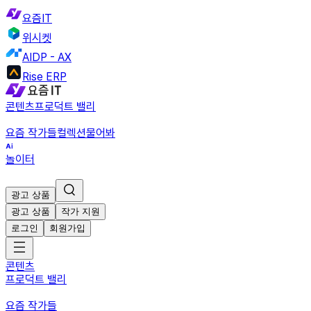
요즘IT
위시켓
AIDP - AX
Rise ERP
콘텐츠
프로덕트 밸리
요즘 작가들
컬렉션
물어봐
놀이터
광고 상품
광고 상품
작가 지원
로그인
회원가입
콘텐츠
프로덕트 밸리
요즘 작가들