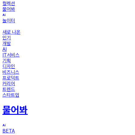
컬렉션
물어봐
놀이터
새로 나온
인기
개발
AI
IT서비스
기획
디자인
비즈니스
프로덕트
커리어
트렌드
스타트업
물어봐
BETA