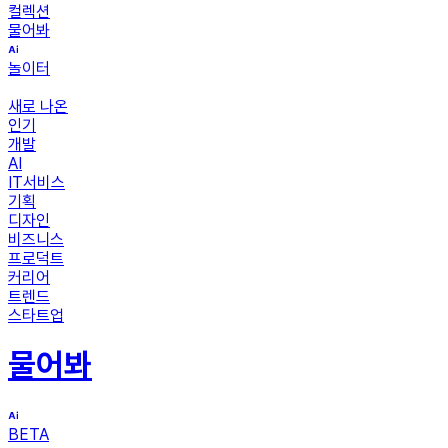
컬렉션
물어봐
놀이터
새로 나온
인기
개발
AI
IT서비스
기획
디자인
비즈니스
프로덕트
커리어
트렌드
스타트업
물어봐
BETA