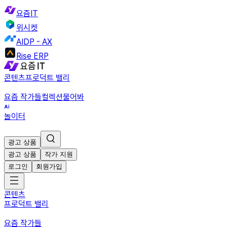
요즘IT
위시켓
AIDP - AX
Rise ERP
콘텐츠
프로덕트 밸리
요즘 작가들
컬렉션
물어봐
놀이터
광고 상품
광고 상품
작가 지원
로그인
회원가입
콘텐츠
프로덕트 밸리
요즘 작가들