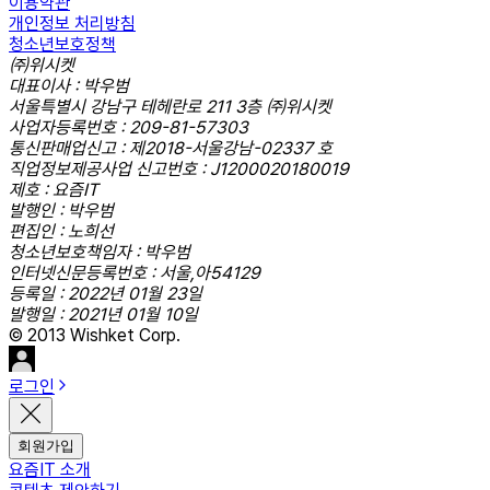
이용약관
개인정보 처리방침
청소년보호정책
㈜위시켓
대표이사 : 박우범
서울특별시 강남구 테헤란로 211 3층 ㈜위시켓
사업자등록번호 : 209-81-57303
통신판매업신고 : 제2018-서울강남-02337 호
직업정보제공사업 신고번호 : J1200020180019
제호 : 요즘IT
발행인 : 박우범
편집인 : 노희선
청소년보호책임자 : 박우범
인터넷신문등록번호 : 서울,아54129
등록일 : 2022년 01월 23일
발행일 : 2021년 01월 10일
© 2013 Wishket Corp.
로그인
회원가입
요즘IT 소개