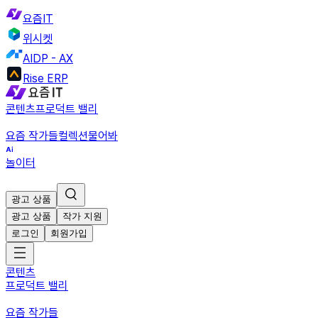
요즘IT
위시켓
AIDP - AX
Rise ERP
콘텐츠
프로덕트 밸리
요즘 작가들
컬렉션
물어봐
놀이터
광고 상품
광고 상품
작가 지원
로그인
회원가입
콘텐츠
프로덕트 밸리
요즘 작가들