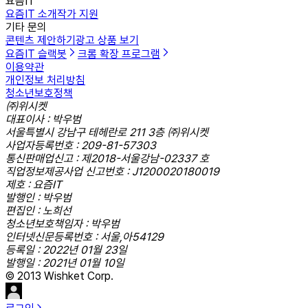
요즘IT
요즘IT 소개
작가 지원
기타 문의
콘텐츠 제안하기
광고 상품 보기
요즘IT 슬랙봇
크롬 확장 프로그램
이용약관
개인정보 처리방침
청소년보호정책
㈜위시켓
대표이사 : 박우범
서울특별시 강남구 테헤란로 211 3층 ㈜위시켓
사업자등록번호 : 209-81-57303
통신판매업신고 : 제2018-서울강남-02337 호
직업정보제공사업 신고번호 : J1200020180019
제호 : 요즘IT
발행인 : 박우범
편집인 : 노희선
청소년보호책임자 : 박우범
인터넷신문등록번호 : 서울,아54129
등록일 : 2022년 01월 23일
발행일 : 2021년 01월 10일
© 2013 Wishket Corp.