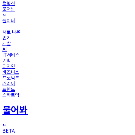
컬렉션
물어봐
놀이터
새로 나온
인기
개발
AI
IT서비스
기획
디자인
비즈니스
프로덕트
커리어
트렌드
스타트업
물어봐
BETA