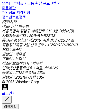
요즘IT 슬랙봇
크롬 확장 프로그램
이용약관
개인정보 처리방침
청소년보호정책
㈜위시켓
대표이사 : 박우범
서울특별시 강남구 테헤란로 211 3층 ㈜위시켓
사업자등록번호 : 209-81-57303
통신판매업신고 : 제2018-서울강남-02337 호
직업정보제공사업 신고번호 : J1200020180019
제호 : 요즘IT
발행인 : 박우범
편집인 : 노희선
청소년보호책임자 : 박우범
인터넷신문등록번호 : 서울,아54129
등록일 : 2022년 01월 23일
발행일 : 2021년 01월 10일
© 2013 Wishket Corp.
로그인
회원가입