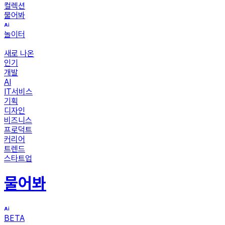
컬렉션
물어봐
놀이터
새로 나온
인기
개발
AI
IT서비스
기획
디자인
비즈니스
프로덕트
커리어
트렌드
스타트업
물어봐
BETA