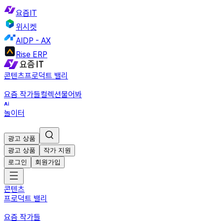
요즘IT
위시켓
AIDP - AX
Rise ERP
콘텐츠
프로덕트 밸리
요즘 작가들
컬렉션
물어봐
놀이터
광고 상품
광고 상품
작가 지원
로그인
회원가입
콘텐츠
프로덕트 밸리
요즘 작가들