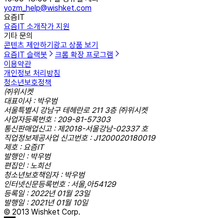
yozm_help@wishket.com
요즘IT
요즘IT 소개
작가 지원
기타 문의
콘텐츠 제안하기
광고 상품 보기
요즘IT 슬랙봇
크롬 확장 프로그램
이용약관
개인정보 처리방침
청소년보호정책
㈜위시켓
대표이사 : 박우범
서울특별시 강남구 테헤란로 211 3층 ㈜위시켓
사업자등록번호 : 209-81-57303
통신판매업신고 : 제2018-서울강남-02337 호
직업정보제공사업 신고번호 : J1200020180019
제호 : 요즘IT
발행인 : 박우범
편집인 : 노희선
청소년보호책임자 : 박우범
인터넷신문등록번호 : 서울,아54129
등록일 : 2022년 01월 23일
발행일 : 2021년 01월 10일
© 2013 Wishket Corp.