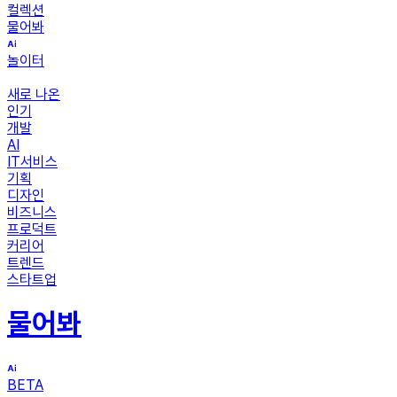
컬렉션
물어봐
놀이터
새로 나온
인기
개발
AI
IT서비스
기획
디자인
비즈니스
프로덕트
커리어
트렌드
스타트업
물어봐
BETA