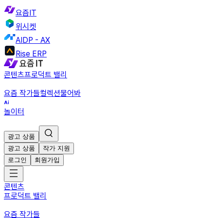
요즘IT
위시켓
AIDP - AX
Rise ERP
콘텐츠
프로덕트 밸리
요즘 작가들
컬렉션
물어봐
놀이터
광고 상품
광고 상품
작가 지원
로그인
회원가입
콘텐츠
프로덕트 밸리
요즘 작가들