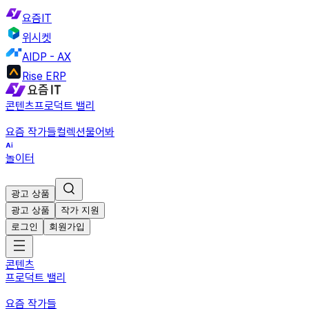
요즘IT
위시켓
AIDP - AX
Rise ERP
콘텐츠
프로덕트 밸리
요즘 작가들
컬렉션
물어봐
놀이터
광고 상품
광고 상품
작가 지원
로그인
회원가입
콘텐츠
프로덕트 밸리
요즘 작가들