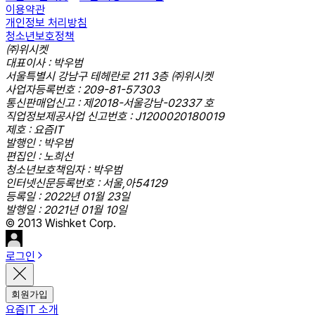
이용약관
개인정보 처리방침
청소년보호정책
㈜위시켓
대표이사 : 박우범
서울특별시 강남구 테헤란로 211 3층 ㈜위시켓
사업자등록번호 : 209-81-57303
통신판매업신고 : 제2018-서울강남-02337 호
직업정보제공사업 신고번호 : J1200020180019
제호 : 요즘IT
발행인 : 박우범
편집인 : 노희선
청소년보호책임자 : 박우범
인터넷신문등록번호 : 서울,아54129
등록일 : 2022년 01월 23일
발행일 : 2021년 01월 10일
© 2013 Wishket Corp.
로그인
회원가입
요즘IT 소개