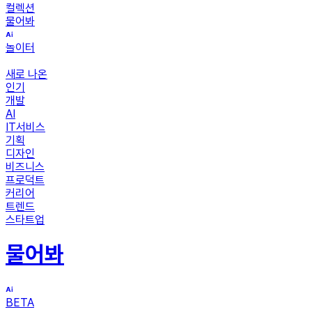
컬렉션
물어봐
놀이터
새로 나온
인기
개발
AI
IT서비스
기획
디자인
비즈니스
프로덕트
커리어
트렌드
스타트업
물어봐
BETA