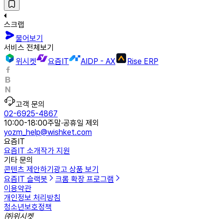
스크랩
물어보기
서비스 전체보기
위시켓
요즘IT
AIDP - AX
Rise ERP
고객 문의
02-6925-4867
10:00-18:00
주말·공휴일 제외
yozm_help@wishket.com
요즘IT
요즘IT 소개
작가 지원
기타 문의
콘텐츠 제안하기
광고 상품 보기
요즘IT 슬랙봇
크롬 확장 프로그램
이용약관
개인정보 처리방침
청소년보호정책
㈜위시켓