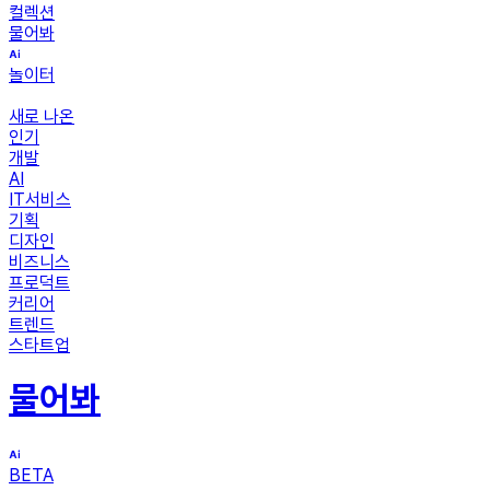
컬렉션
물어봐
놀이터
새로 나온
인기
개발
AI
IT서비스
기획
디자인
비즈니스
프로덕트
커리어
트렌드
스타트업
물어봐
BETA