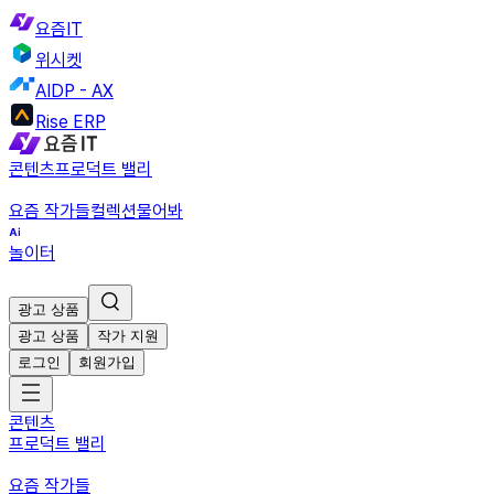
요즘IT
위시켓
AIDP - AX
Rise ERP
콘텐츠
프로덕트 밸리
요즘 작가들
컬렉션
물어봐
놀이터
광고 상품
광고 상품
작가 지원
로그인
회원가입
콘텐츠
프로덕트 밸리
요즘 작가들