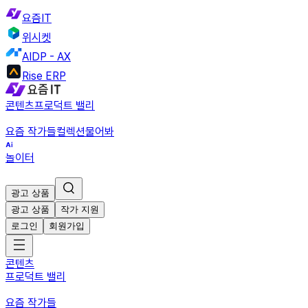
요즘IT
위시켓
AIDP - AX
Rise ERP
콘텐츠
프로덕트 밸리
요즘 작가들
컬렉션
물어봐
놀이터
광고 상품
광고 상품
작가 지원
로그인
회원가입
콘텐츠
프로덕트 밸리
요즘 작가들