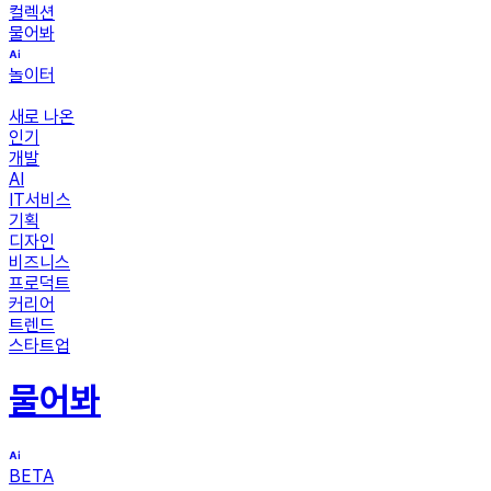
컬렉션
물어봐
놀이터
새로 나온
인기
개발
AI
IT서비스
기획
디자인
비즈니스
프로덕트
커리어
트렌드
스타트업
물어봐
BETA