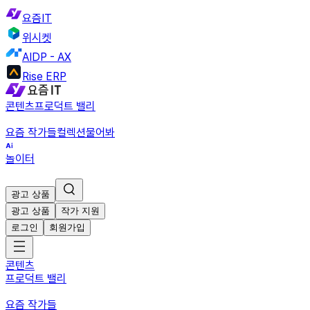
요즘IT
위시켓
AIDP - AX
Rise ERP
콘텐츠
프로덕트 밸리
요즘 작가들
컬렉션
물어봐
놀이터
광고 상품
광고 상품
작가 지원
로그인
회원가입
콘텐츠
프로덕트 밸리
요즘 작가들