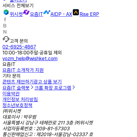
서비스 전체보기
위시켓
요즘IT
AIDP - AX
Rise ERP
고객 문의
02-6925-4867
10:00-18:00
주말·공휴일 제외
yozm_help@wishket.com
요즘IT
요즘IT 소개
작가 지원
기타 문의
콘텐츠 제안하기
광고 상품 보기
요즘IT 슬랙봇
크롬 확장 프로그램
이용약관
개인정보 처리방침
청소년보호정책
㈜위시켓
대표이사 : 박우범
서울특별시 강남구 테헤란로 211 3층 ㈜위시켓
사업자등록번호 : 209-81-57303
통신판매업신고 : 제2018-서울강남-02337 호