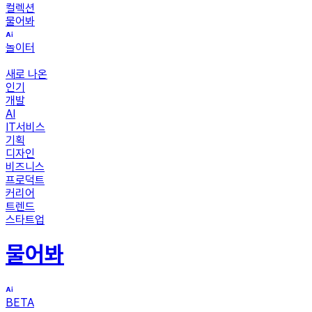
컬렉션
물어봐
놀이터
새로 나온
인기
개발
AI
IT서비스
기획
디자인
비즈니스
프로덕트
커리어
트렌드
스타트업
물어봐
BETA