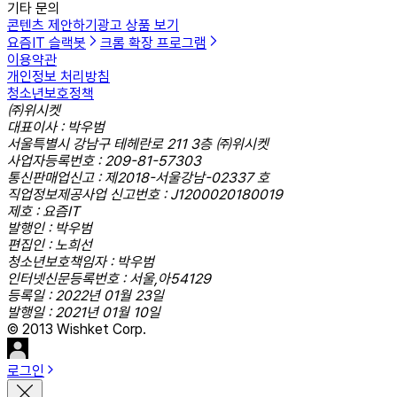
기타 문의
콘텐츠 제안하기
광고 상품 보기
요즘IT 슬랙봇
크롬 확장 프로그램
이용약관
개인정보 처리방침
청소년보호정책
㈜위시켓
대표이사 : 박우범
서울특별시 강남구 테헤란로 211 3층 ㈜위시켓
사업자등록번호 : 209-81-57303
통신판매업신고 : 제2018-서울강남-02337 호
직업정보제공사업 신고번호 : J1200020180019
제호 : 요즘IT
발행인 : 박우범
편집인 : 노희선
청소년보호책임자 : 박우범
인터넷신문등록번호 : 서울,아54129
등록일 : 2022년 01월 23일
발행일 : 2021년 01월 10일
© 2013 Wishket Corp.
로그인