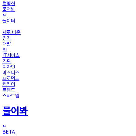
컬렉션
물어봐
놀이터
새로 나온
인기
개발
AI
IT서비스
기획
디자인
비즈니스
프로덕트
커리어
트렌드
스타트업
물어봐
BETA