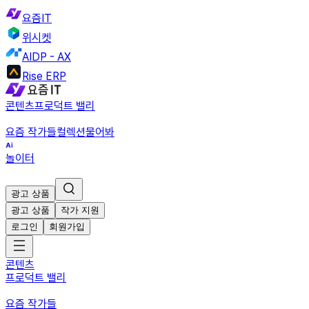
요즘IT
위시켓
AIDP - AX
Rise ERP
콘텐츠
프로덕트 밸리
요즘 작가들
컬렉션
물어봐
놀이터
광고 상품
광고 상품
작가 지원
로그인
회원가입
콘텐츠
프로덕트 밸리
요즘 작가들