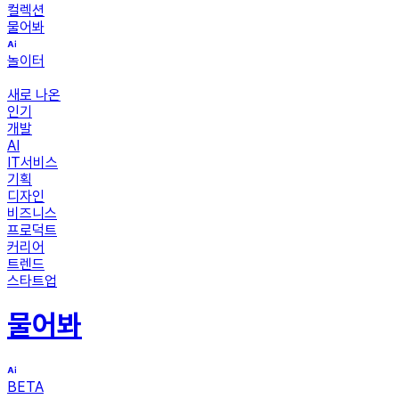
컬렉션
물어봐
놀이터
새로 나온
인기
개발
AI
IT서비스
기획
디자인
비즈니스
프로덕트
커리어
트렌드
스타트업
물어봐
BETA