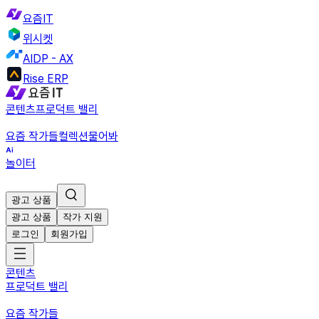
요즘IT
위시켓
AIDP - AX
Rise ERP
콘텐츠
프로덕트 밸리
요즘 작가들
컬렉션
물어봐
놀이터
광고 상품
광고 상품
작가 지원
로그인
회원가입
콘텐츠
프로덕트 밸리
요즘 작가들