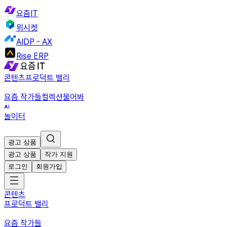
요즘IT
위시켓
AIDP - AX
Rise ERP
콘텐츠
프로덕트 밸리
요즘 작가들
컬렉션
물어봐
놀이터
광고 상품
광고 상품
작가 지원
로그인
회원가입
콘텐츠
프로덕트 밸리
요즘 작가들