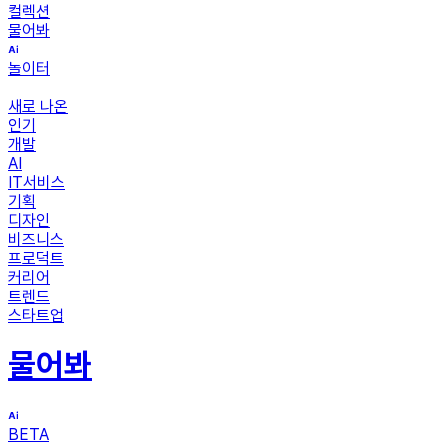
컬렉션
물어봐
놀이터
새로 나온
인기
개발
AI
IT서비스
기획
디자인
비즈니스
프로덕트
커리어
트렌드
스타트업
물어봐
BETA