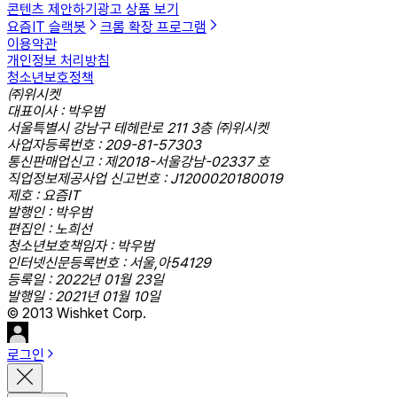
콘텐츠 제안하기
광고 상품 보기
요즘IT 슬랙봇
크롬 확장 프로그램
이용약관
개인정보 처리방침
청소년보호정책
㈜위시켓
대표이사 : 박우범
서울특별시 강남구 테헤란로 211 3층 ㈜위시켓
사업자등록번호 : 209-81-57303
통신판매업신고 : 제2018-서울강남-02337 호
직업정보제공사업 신고번호 : J1200020180019
제호 : 요즘IT
발행인 : 박우범
편집인 : 노희선
청소년보호책임자 : 박우범
인터넷신문등록번호 : 서울,아54129
등록일 : 2022년 01월 23일
발행일 : 2021년 01월 10일
© 2013 Wishket Corp.
로그인