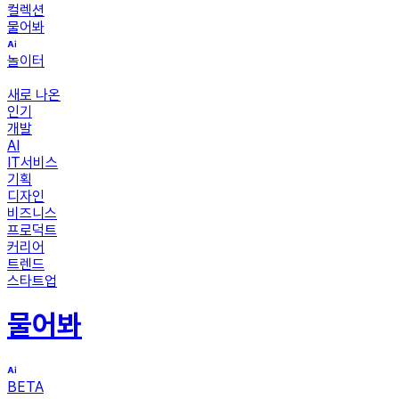
컬렉션
물어봐
놀이터
새로 나온
인기
개발
AI
IT서비스
기획
디자인
비즈니스
프로덕트
커리어
트렌드
스타트업
물어봐
BETA