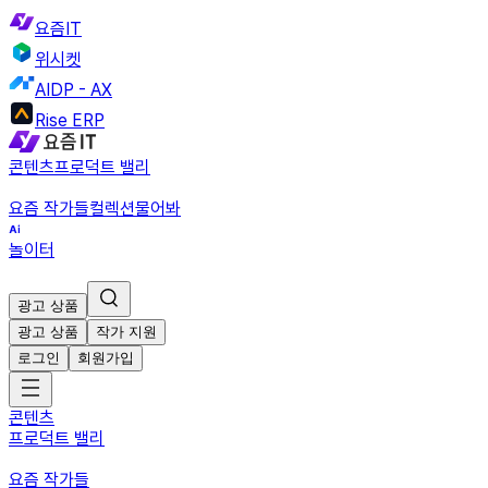
요즘IT
위시켓
AIDP - AX
Rise ERP
콘텐츠
프로덕트 밸리
요즘 작가들
컬렉션
물어봐
놀이터
광고 상품
광고 상품
작가 지원
로그인
회원가입
콘텐츠
프로덕트 밸리
요즘 작가들