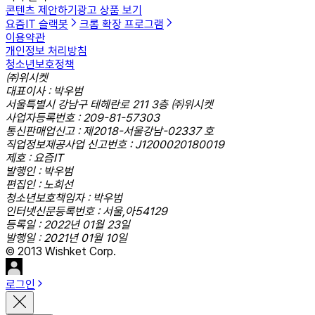
콘텐츠 제안하기
광고 상품 보기
요즘IT 슬랙봇
크롬 확장 프로그램
이용약관
개인정보 처리방침
청소년보호정책
㈜위시켓
대표이사 : 박우범
서울특별시 강남구 테헤란로 211 3층 ㈜위시켓
사업자등록번호 : 209-81-57303
통신판매업신고 : 제2018-서울강남-02337 호
직업정보제공사업 신고번호 : J1200020180019
제호 : 요즘IT
발행인 : 박우범
편집인 : 노희선
청소년보호책임자 : 박우범
인터넷신문등록번호 : 서울,아54129
등록일 : 2022년 01월 23일
발행일 : 2021년 01월 10일
© 2013 Wishket Corp.
로그인