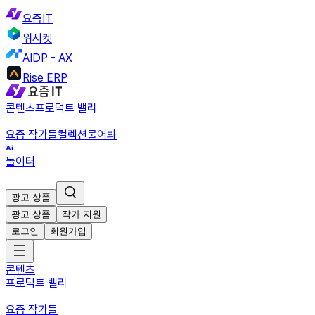
요즘IT
위시켓
AIDP - AX
Rise ERP
콘텐츠
프로덕트 밸리
요즘 작가들
컬렉션
물어봐
놀이터
광고 상품
광고 상품
작가 지원
로그인
회원가입
콘텐츠
프로덕트 밸리
요즘 작가들