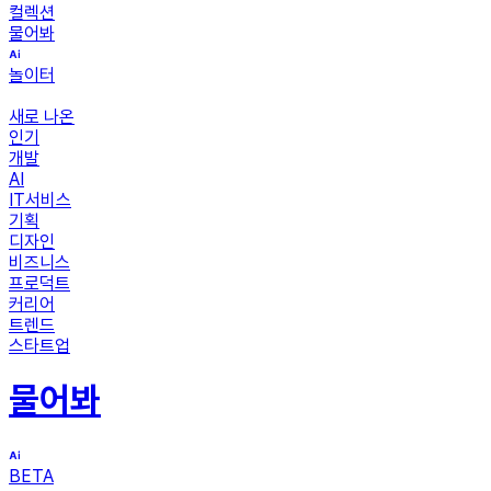
컬렉션
물어봐
놀이터
새로 나온
인기
개발
AI
IT서비스
기획
디자인
비즈니스
프로덕트
커리어
트렌드
스타트업
물어봐
BETA