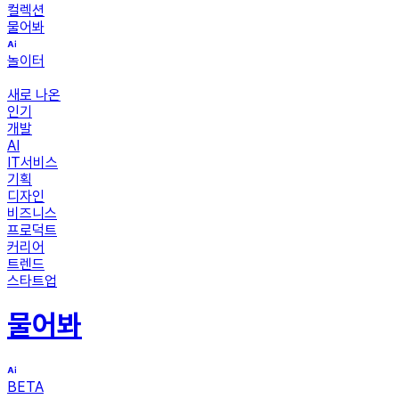
컬렉션
물어봐
놀이터
새로 나온
인기
개발
AI
IT서비스
기획
디자인
비즈니스
프로덕트
커리어
트렌드
스타트업
물어봐
BETA