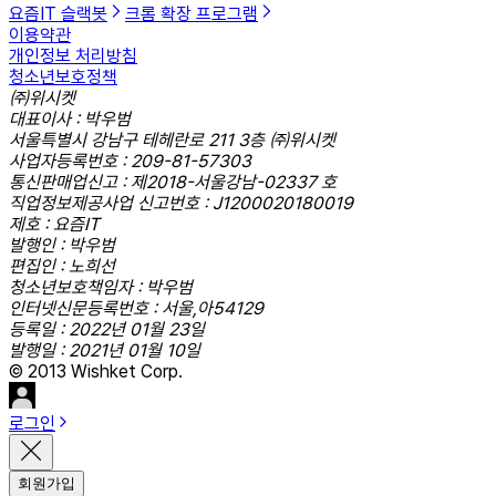
요즘IT 슬랙봇
크롬 확장 프로그램
이용약관
개인정보 처리방침
청소년보호정책
㈜위시켓
대표이사 : 박우범
서울특별시 강남구 테헤란로 211 3층 ㈜위시켓
사업자등록번호 : 209-81-57303
통신판매업신고 : 제2018-서울강남-02337 호
직업정보제공사업 신고번호 : J1200020180019
제호 : 요즘IT
발행인 : 박우범
편집인 : 노희선
청소년보호책임자 : 박우범
인터넷신문등록번호 : 서울,아54129
등록일 : 2022년 01월 23일
발행일 : 2021년 01월 10일
© 2013 Wishket Corp.
로그인
회원가입