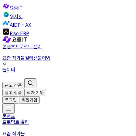
요즘IT
위시켓
AIDP - AX
Rise ERP
콘텐츠
프로덕트 밸리
요즘 작가들
컬렉션
물어봐
놀이터
광고 상품
광고 상품
작가 지원
로그인
회원가입
콘텐츠
프로덕트 밸리
요즘 작가들