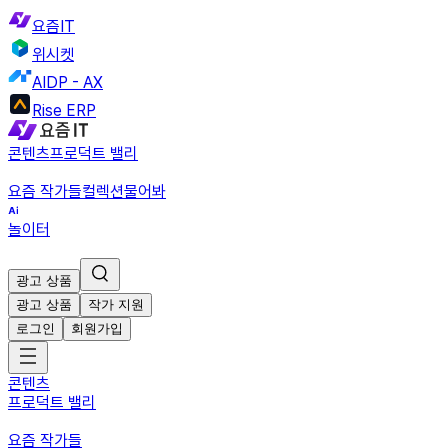
요즘IT
위시켓
AIDP - AX
Rise ERP
콘텐츠
프로덕트 밸리
요즘 작가들
컬렉션
물어봐
놀이터
광고 상품
광고 상품
작가 지원
로그인
회원가입
콘텐츠
프로덕트 밸리
요즘 작가들