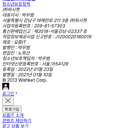
청소년보호정책
㈜위시켓
대표이사 : 박우범
서울특별시 강남구 테헤란로 211 3층 ㈜위시켓
사업자등록번호 : 209-81-57303
통신판매업신고 : 제2018-서울강남-02337 호
직업정보제공사업 신고번호 : J1200020180019
제호 : 요즘IT
발행인 : 박우범
편집인 : 노희선
청소년보호책임자 : 박우범
인터넷신문등록번호 : 서울,아54129
등록일 : 2022년 01월 23일
발행일 : 2021년 01월 10일
© 2013 Wishket Corp.
로그인
회원가입
요즘IT 소개
콘텐츠 제안하기
광고 상품 보기