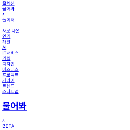
컬렉션
물어봐
놀이터
새로 나온
인기
개발
AI
IT서비스
기획
디자인
비즈니스
프로덕트
커리어
트렌드
스타트업
물어봐
BETA