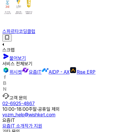
스파르타코딩클럽
스크랩
물어보기
서비스 전체보기
위시켓
요즘IT
AIDP - AX
Rise ERP
고객 문의
02-6925-4867
10:00-18:00
주말·공휴일 제외
yozm_help@wishket.com
요즘IT
요즘IT 소개
작가 지원
기타 문의