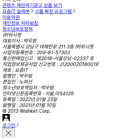
콘텐츠 제안하기
광고 상품 보기
요즘IT 슬랙봇
크롬 확장 프로그램
이용약관
개인정보 처리방침
청소년보호정책
㈜위시켓
대표이사 : 박우범
서울특별시 강남구 테헤란로 211 3층 ㈜위시켓
사업자등록번호 : 209-81-57303
통신판매업신고 : 제2018-서울강남-02337 호
직업정보제공사업 신고번호 : J1200020180019
제호 : 요즘IT
발행인 : 박우범
편집인 : 노희선
청소년보호책임자 : 박우범
인터넷신문등록번호 : 서울,아54129
등록일 : 2022년 01월 23일
발행일 : 2021년 01월 10일
© 2013 Wishket Corp.
로그인