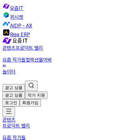
요즘IT
위시켓
AIDP - AX
Rise ERP
콘텐츠
프로덕트 밸리
요즘 작가들
컬렉션
물어봐
놀이터
광고 상품
광고 상품
작가 지원
로그인
회원가입
콘텐츠
프로덕트 밸리
요즘 작가들