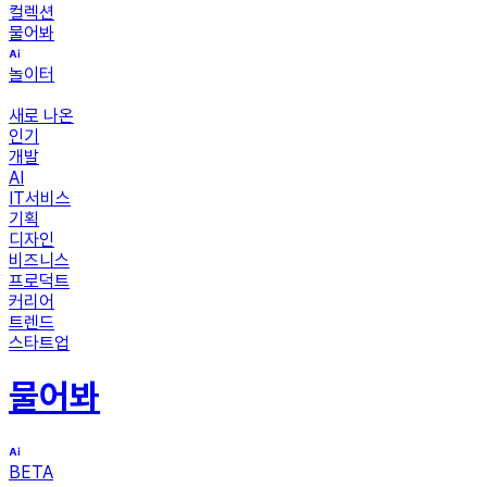
컬렉션
물어봐
놀이터
새로 나온
인기
개발
AI
IT서비스
기획
디자인
비즈니스
프로덕트
커리어
트렌드
스타트업
물어봐
BETA