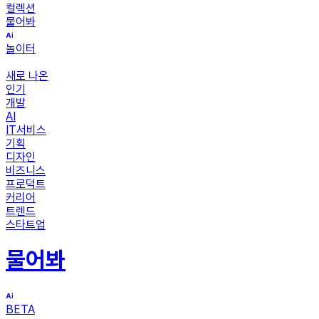
컬렉션
물어봐
놀이터
새로 나온
인기
개발
AI
IT서비스
기획
디자인
비즈니스
프로덕트
커리어
트렌드
스타트업
물어봐
BETA