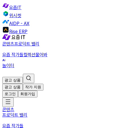
요즘IT
위시켓
AIDP - AX
Rise ERP
콘텐츠
프로덕트 밸리
요즘 작가들
컬렉션
물어봐
놀이터
광고 상품
광고 상품
작가 지원
로그인
회원가입
콘텐츠
프로덕트 밸리
요즘 작가들