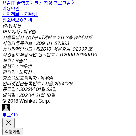
요즘IT 슬랙봇
크롬 확장 프로그램
이용약관
개인정보 처리방침
청소년보호정책
㈜위시켓
대표이사 : 박우범
서울특별시 강남구 테헤란로 211 3층 ㈜위시켓
사업자등록번호 : 209-81-57303
통신판매업신고 : 제2018-서울강남-02337 호
직업정보제공사업 신고번호 : J1200020180019
제호 : 요즘IT
발행인 : 박우범
편집인 : 노희선
청소년보호책임자 : 박우범
인터넷신문등록번호 : 서울,아54129
등록일 : 2022년 01월 23일
발행일 : 2021년 01월 10일
© 2013 Wishket Corp.
로그인
회원가입