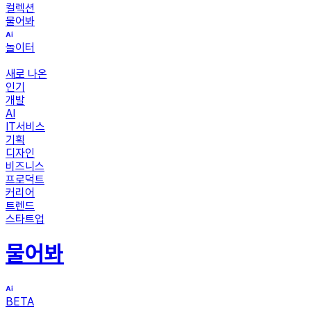
컬렉션
물어봐
놀이터
새로 나온
인기
개발
AI
IT서비스
기획
디자인
비즈니스
프로덕트
커리어
트렌드
스타트업
물어봐
BETA