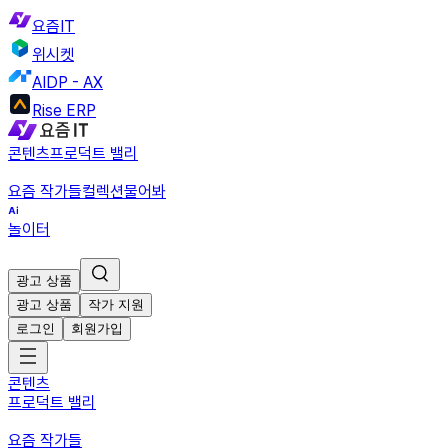
요즘IT
위시켓
AIDP - AX
Rise ERP
콘텐츠
프로덕트 밸리
요즘 작가들
컬렉션
물어봐
놀이터
광고 상품
광고 상품
작가 지원
로그인
회원가입
콘텐츠
프로덕트 밸리
요즘 작가들