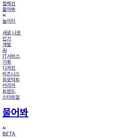
컬렉션
물어봐
놀이터
새로 나온
인기
개발
AI
IT서비스
기획
디자인
비즈니스
프로덕트
커리어
트렌드
스타트업
물어봐
BETA