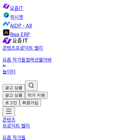
요즘IT
위시켓
AIDP - AX
Rise ERP
콘텐츠
프로덕트 밸리
요즘 작가들
컬렉션
물어봐
놀이터
광고 상품
광고 상품
작가 지원
로그인
회원가입
콘텐츠
프로덕트 밸리
요즘 작가들