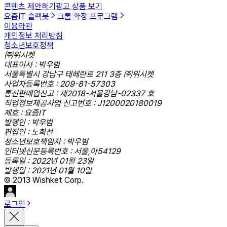
콘텐츠 제안하기
광고 상품 보기
요즘IT 슬랙봇
크롬 확장 프로그램
이용약관
개인정보 처리방침
청소년보호정책
㈜위시켓
대표이사 : 박우범
서울특별시 강남구 테헤란로 211 3층 ㈜위시켓
사업자등록번호 : 209-81-57303
통신판매업신고 : 제2018-서울강남-02337 호
직업정보제공사업 신고번호 : J1200020180019
제호 : 요즘IT
발행인 : 박우범
편집인 : 노희선
청소년보호책임자 : 박우범
인터넷신문등록번호 : 서울,아54129
등록일 : 2022년 01월 23일
발행일 : 2021년 01월 10일
© 2013 Wishket Corp.
로그인