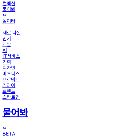
컬렉션
물어봐
놀이터
새로 나온
인기
개발
AI
IT서비스
기획
디자인
비즈니스
프로덕트
커리어
트렌드
스타트업
물어봐
BETA