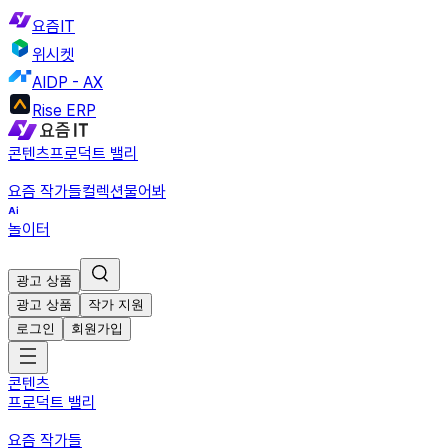
요즘IT
위시켓
AIDP - AX
Rise ERP
콘텐츠
프로덕트 밸리
요즘 작가들
컬렉션
물어봐
놀이터
광고 상품
광고 상품
작가 지원
로그인
회원가입
콘텐츠
프로덕트 밸리
요즘 작가들