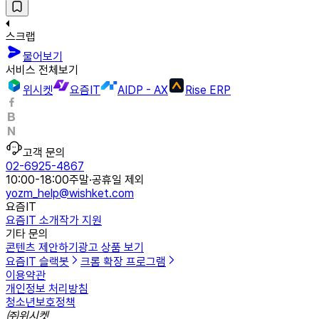
스크랩
물어보기
서비스 전체보기
위시켓
요즘IT
AIDP - AX
Rise ERP
고객 문의
02-6925-4867
10:00-18:00
주말·공휴일 제외
yozm_help@wishket.com
요즘IT
요즘IT 소개
작가 지원
기타 문의
콘텐츠 제안하기
광고 상품 보기
요즘IT 슬랙봇
크롬 확장 프로그램
이용약관
개인정보 처리방침
청소년보호정책
㈜위시켓