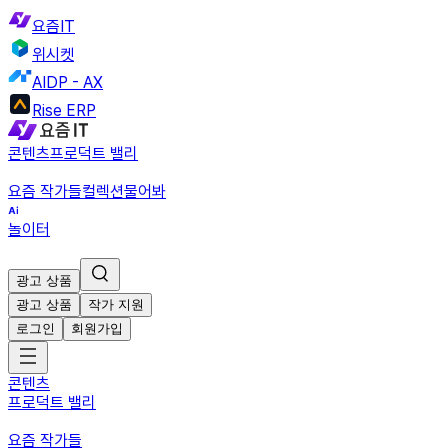
요즘IT
위시켓
AIDP - AX
Rise ERP
콘텐츠
프로덕트 밸리
요즘 작가들
컬렉션
물어봐
놀이터
광고 상품
광고 상품
작가 지원
로그인
회원가입
콘텐츠
프로덕트 밸리
요즘 작가들