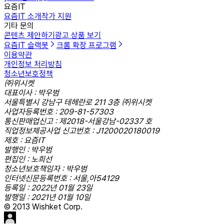
요즘IT
요즘IT 소개
작가 지원
기타 문의
콘텐츠 제안하기
광고 상품 보기
요즘IT 슬랙봇
크롬 확장 프로그램
이용약관
개인정보 처리방침
청소년보호정책
㈜위시켓
대표이사 : 박우범
서울특별시 강남구 테헤란로 211 3층 ㈜위시켓
사업자등록번호 : 209-81-57303
통신판매업신고 : 제2018-서울강남-02337 호
직업정보제공사업 신고번호 : J1200020180019
제호 : 요즘IT
발행인 : 박우범
편집인 : 노희선
청소년보호책임자 : 박우범
인터넷신문등록번호 : 서울,아54129
등록일 : 2022년 01월 23일
발행일 : 2021년 01월 10일
© 2013 Wishket Corp.