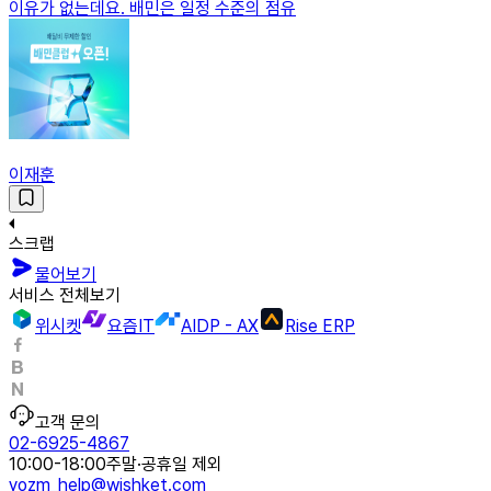
이유가 없는데요. 배민은 일정 수준의 점유
이재훈
스크랩
물어보기
서비스 전체보기
위시켓
요즘IT
AIDP - AX
Rise ERP
고객 문의
02-6925-4867
10:00-18:00
주말·공휴일 제외
yozm_help@wishket.com