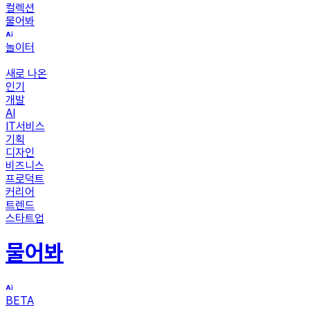
컬렉션
물어봐
놀이터
새로 나온
인기
개발
AI
IT서비스
기획
디자인
비즈니스
프로덕트
커리어
트렌드
스타트업
물어봐
BETA