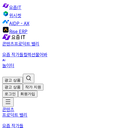
요즘IT
위시켓
AIDP - AX
Rise ERP
콘텐츠
프로덕트 밸리
요즘 작가들
컬렉션
물어봐
놀이터
광고 상품
광고 상품
작가 지원
로그인
회원가입
콘텐츠
프로덕트 밸리
요즘 작가들