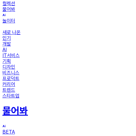
컬렉션
물어봐
놀이터
새로 나온
인기
개발
AI
IT서비스
기획
디자인
비즈니스
프로덕트
커리어
트렌드
스타트업
물어봐
BETA