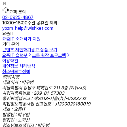
고객 문의
02-6925-4867
10:00-18:00
주말·공휴일 제외
yozm_help@wishket.com
요즘IT
요즘IT 소개
작가 지원
기타 문의
콘텐츠 제안하기
광고 상품 보기
요즘IT 슬랙봇
크롬 확장 프로그램
이용약관
개인정보 처리방침
청소년보호정책
㈜위시켓
대표이사 : 박우범
서울특별시 강남구 테헤란로 211 3층 ㈜위시켓
사업자등록번호 : 209-81-57303
통신판매업신고 : 제2018-서울강남-02337 호
직업정보제공사업 신고번호 : J1200020180019
제호 : 요즘IT
발행인 : 박우범
편집인 : 노희선
청소년보호책임자 : 박우범