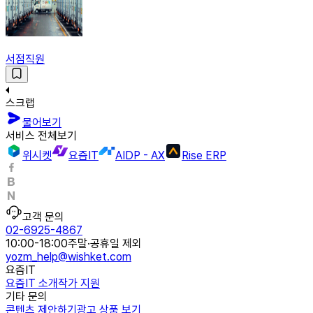
서점직원
스크랩
물어보기
서비스 전체보기
위시켓
요즘IT
AIDP - AX
Rise ERP
고객 문의
02-6925-4867
10:00-18:00
주말·공휴일 제외
yozm_help@wishket.com
요즘IT
요즘IT 소개
작가 지원
기타 문의
콘텐츠 제안하기
광고 상품 보기