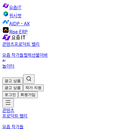
요즘IT
위시켓
AIDP - AX
Rise ERP
콘텐츠
프로덕트 밸리
요즘 작가들
컬렉션
물어봐
놀이터
광고 상품
광고 상품
작가 지원
로그인
회원가입
콘텐츠
프로덕트 밸리
요즘 작가들