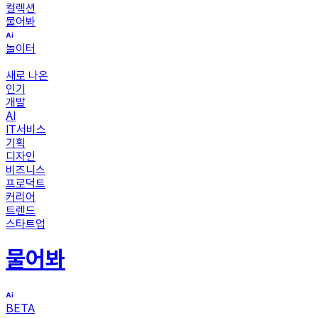
컬렉션
물어봐
놀이터
새로 나온
인기
개발
AI
IT서비스
기획
디자인
비즈니스
프로덕트
커리어
트렌드
스타트업
물어봐
BETA