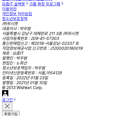
요즘IT 슬랙봇
크롬 확장 프로그램
이용약관
개인정보 처리방침
청소년보호정책
㈜위시켓
대표이사 : 박우범
서울특별시 강남구 테헤란로 211 3층 ㈜위시켓
사업자등록번호 : 209-81-57303
통신판매업신고 : 제2018-서울강남-02337 호
직업정보제공사업 신고번호 : J1200020180019
제호 : 요즘IT
발행인 : 박우범
편집인 : 노희선
청소년보호책임자 : 박우범
인터넷신문등록번호 : 서울,아54129
등록일 : 2022년 01월 23일
발행일 : 2021년 01월 10일
© 2013 Wishket Corp.
로그인
회원가입