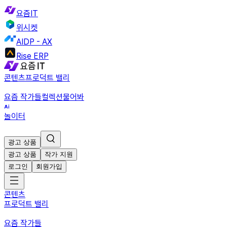
요즘IT
위시켓
AIDP - AX
Rise ERP
콘텐츠
프로덕트 밸리
요즘 작가들
컬렉션
물어봐
놀이터
광고 상품
광고 상품
작가 지원
로그인
회원가입
콘텐츠
프로덕트 밸리
요즘 작가들