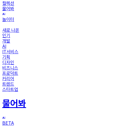
컬렉션
물어봐
놀이터
새로 나온
인기
개발
AI
IT서비스
기획
디자인
비즈니스
프로덕트
커리어
트렌드
스타트업
물어봐
BETA