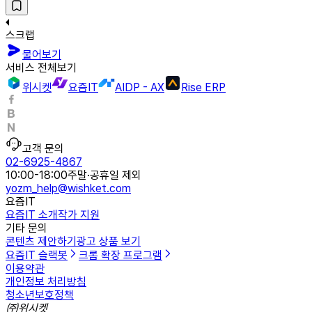
스크랩
물어보기
서비스 전체보기
위시켓
요즘IT
AIDP - AX
Rise ERP
고객 문의
02-6925-4867
10:00-18:00
주말·공휴일 제외
yozm_help@wishket.com
요즘IT
요즘IT 소개
작가 지원
기타 문의
콘텐츠 제안하기
광고 상품 보기
요즘IT 슬랙봇
크롬 확장 프로그램
이용약관
개인정보 처리방침
청소년보호정책
㈜위시켓