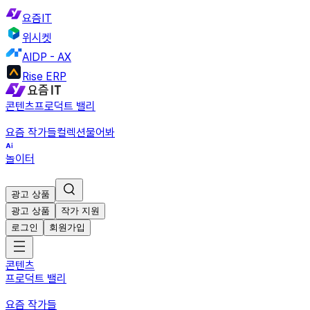
요즘IT
위시켓
AIDP - AX
Rise ERP
콘텐츠
프로덕트 밸리
요즘 작가들
컬렉션
물어봐
놀이터
광고 상품
광고 상품
작가 지원
로그인
회원가입
콘텐츠
프로덕트 밸리
요즘 작가들