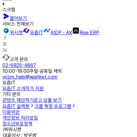
스크랩
물어보기
서비스 전체보기
위시켓
요즘IT
AIDP - AX
Rise ERP
고객 문의
02-6925-4867
10:00-18:00
주말·공휴일 제외
yozm_help@wishket.com
요즘IT
요즘IT 소개
작가 지원
기타 문의
콘텐츠 제안하기
광고 상품 보기
요즘IT 슬랙봇
크롬 확장 프로그램
이용약관
개인정보 처리방침
청소년보호정책
㈜위시켓
대표이사 : 박우범