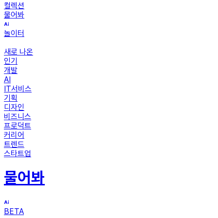
컬렉션
물어봐
놀이터
새로 나온
인기
개발
AI
IT서비스
기획
디자인
비즈니스
프로덕트
커리어
트렌드
스타트업
물어봐
BETA