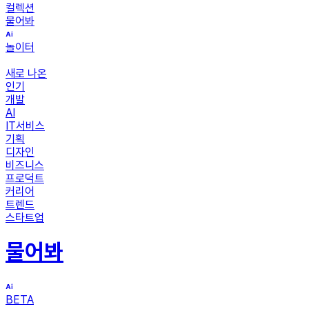
컬렉션
물어봐
놀이터
새로 나온
인기
개발
AI
IT서비스
기획
디자인
비즈니스
프로덕트
커리어
트렌드
스타트업
물어봐
BETA