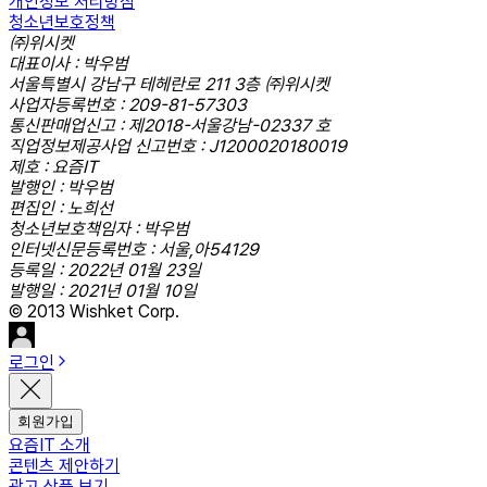
개인정보 처리방침
청소년보호정책
㈜위시켓
대표이사 : 박우범
서울특별시 강남구 테헤란로 211 3층 ㈜위시켓
사업자등록번호 : 209-81-57303
통신판매업신고 : 제2018-서울강남-02337 호
직업정보제공사업 신고번호 : J1200020180019
제호 : 요즘IT
발행인 : 박우범
편집인 : 노희선
청소년보호책임자 : 박우범
인터넷신문등록번호 : 서울,아54129
등록일 : 2022년 01월 23일
발행일 : 2021년 01월 10일
© 2013 Wishket Corp.
로그인
회원가입
요즘IT 소개
콘텐츠 제안하기
광고 상품 보기