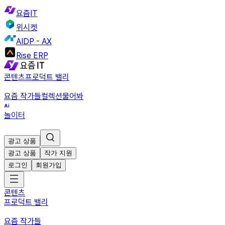
요즘IT
위시켓
AIDP - AX
Rise ERP
콘텐츠
프로덕트 밸리
요즘 작가들
컬렉션
물어봐
놀이터
광고 상품
광고 상품
작가 지원
로그인
회원가입
콘텐츠
프로덕트 밸리
요즘 작가들