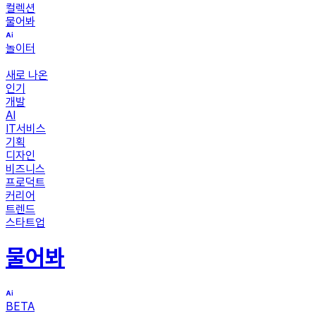
컬렉션
물어봐
놀이터
새로 나온
인기
개발
AI
IT서비스
기획
디자인
비즈니스
프로덕트
커리어
트렌드
스타트업
물어봐
BETA