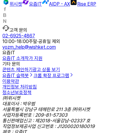
위시켓
요즘IT
AIDP - AX
Rise ERP
고객 문의
02-6925-4867
10:00-18:00
주말·공휴일 제외
yozm_help@wishket.com
요즘IT
요즘IT 소개
작가 지원
기타 문의
콘텐츠 제안하기
광고 상품 보기
요즘IT 슬랙봇
크롬 확장 프로그램
이용약관
개인정보 처리방침
청소년보호정책
㈜위시켓
대표이사 : 박우범
서울특별시 강남구 테헤란로 211 3층 ㈜위시켓
사업자등록번호 : 209-81-57303
통신판매업신고 : 제2018-서울강남-02337 호
직업정보제공사업 신고번호 : J1200020180019
제호 : 요즘IT