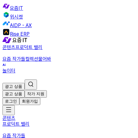
요즘IT
위시켓
AIDP - AX
Rise ERP
콘텐츠
프로덕트 밸리
요즘 작가들
컬렉션
물어봐
놀이터
광고 상품
광고 상품
작가 지원
로그인
회원가입
콘텐츠
프로덕트 밸리
요즘 작가들