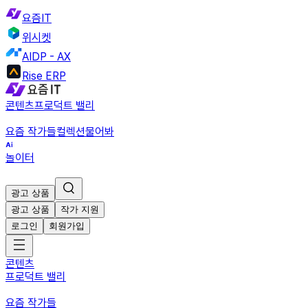
요즘IT
위시켓
AIDP - AX
Rise ERP
콘텐츠
프로덕트 밸리
요즘 작가들
컬렉션
물어봐
놀이터
광고 상품
광고 상품
작가 지원
로그인
회원가입
콘텐츠
프로덕트 밸리
요즘 작가들