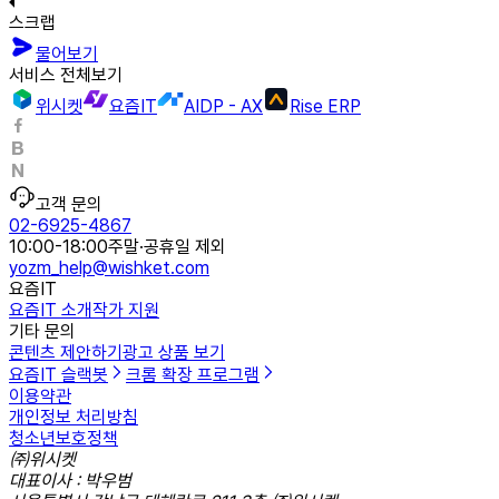
스크랩
물어보기
서비스 전체보기
위시켓
요즘IT
AIDP - AX
Rise ERP
고객 문의
02-6925-4867
10:00-18:00
주말·공휴일 제외
yozm_help@wishket.com
요즘IT
요즘IT 소개
작가 지원
기타 문의
콘텐츠 제안하기
광고 상품 보기
요즘IT 슬랙봇
크롬 확장 프로그램
이용약관
개인정보 처리방침
청소년보호정책
㈜위시켓
대표이사 : 박우범