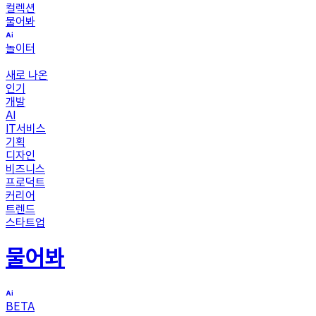
컬렉션
물어봐
놀이터
새로 나온
인기
개발
AI
IT서비스
기획
디자인
비즈니스
프로덕트
커리어
트렌드
스타트업
물어봐
BETA