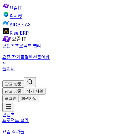
요즘IT
위시켓
AIDP - AX
Rise ERP
콘텐츠
프로덕트 밸리
요즘 작가들
컬렉션
물어봐
놀이터
광고 상품
광고 상품
작가 지원
로그인
회원가입
콘텐츠
프로덕트 밸리
요즘 작가들