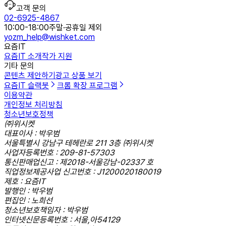
고객 문의
02-6925-4867
10:00-18:00
주말·공휴일 제외
yozm_help@wishket.com
요즘IT
요즘IT 소개
작가 지원
기타 문의
콘텐츠 제안하기
광고 상품 보기
요즘IT 슬랙봇
크롬 확장 프로그램
이용약관
개인정보 처리방침
청소년보호정책
㈜위시켓
대표이사 : 박우범
서울특별시 강남구 테헤란로 211 3층 ㈜위시켓
사업자등록번호 : 209-81-57303
통신판매업신고 : 제2018-서울강남-02337 호
직업정보제공사업 신고번호 : J1200020180019
제호 : 요즘IT
발행인 : 박우범
편집인 : 노희선
청소년보호책임자 : 박우범
인터넷신문등록번호 : 서울,아54129