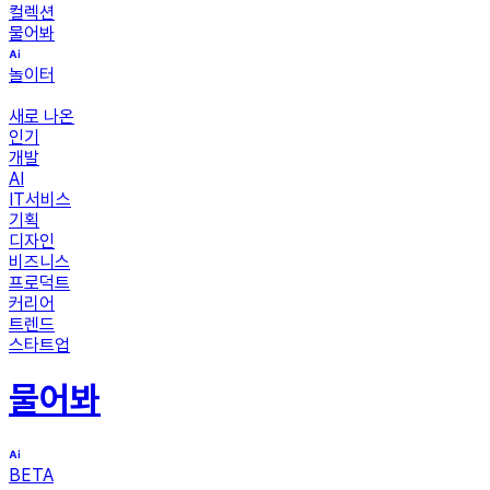
컬렉션
물어봐
놀이터
새로 나온
인기
개발
AI
IT서비스
기획
디자인
비즈니스
프로덕트
커리어
트렌드
스타트업
물어봐
BETA