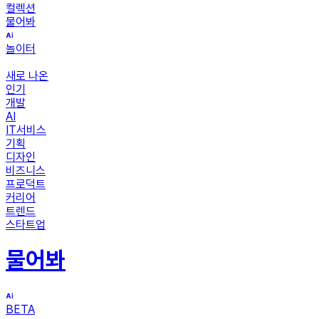
컬렉션
물어봐
놀이터
새로 나온
인기
개발
AI
IT서비스
기획
디자인
비즈니스
프로덕트
커리어
트렌드
스타트업
물어봐
BETA