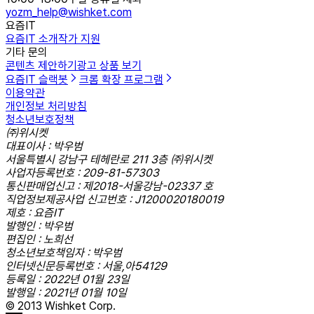
yozm_help@wishket.com
요즘IT
요즘IT 소개
작가 지원
기타 문의
콘텐츠 제안하기
광고 상품 보기
요즘IT 슬랙봇
크롬 확장 프로그램
이용약관
개인정보 처리방침
청소년보호정책
㈜위시켓
대표이사 : 박우범
서울특별시 강남구 테헤란로 211 3층 ㈜위시켓
사업자등록번호 : 209-81-57303
통신판매업신고 : 제2018-서울강남-02337 호
직업정보제공사업 신고번호 : J1200020180019
제호 : 요즘IT
발행인 : 박우범
편집인 : 노희선
청소년보호책임자 : 박우범
인터넷신문등록번호 : 서울,아54129
등록일 : 2022년 01월 23일
발행일 : 2021년 01월 10일
© 2013 Wishket Corp.