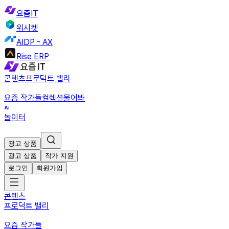
요즘IT
위시켓
AIDP - AX
Rise ERP
콘텐츠
프로덕트 밸리
요즘 작가들
컬렉션
물어봐
놀이터
광고 상품
광고 상품
작가 지원
로그인
회원가입
콘텐츠
프로덕트 밸리
요즘 작가들