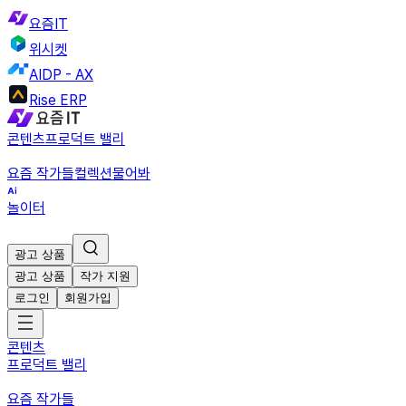
요즘IT
위시켓
AIDP - AX
Rise ERP
콘텐츠
프로덕트 밸리
요즘 작가들
컬렉션
물어봐
놀이터
광고 상품
광고 상품
작가 지원
로그인
회원가입
콘텐츠
프로덕트 밸리
요즘 작가들