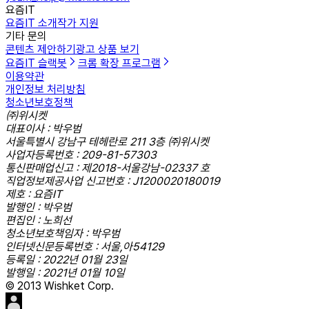
요즘IT
요즘IT 소개
작가 지원
기타 문의
콘텐츠 제안하기
광고 상품 보기
요즘IT 슬랙봇
크롬 확장 프로그램
이용약관
개인정보 처리방침
청소년보호정책
㈜위시켓
대표이사 : 박우범
서울특별시 강남구 테헤란로 211 3층 ㈜위시켓
사업자등록번호 : 209-81-57303
통신판매업신고 : 제2018-서울강남-02337 호
직업정보제공사업 신고번호 : J1200020180019
제호 : 요즘IT
발행인 : 박우범
편집인 : 노희선
청소년보호책임자 : 박우범
인터넷신문등록번호 : 서울,아54129
등록일 : 2022년 01월 23일
발행일 : 2021년 01월 10일
© 2013 Wishket Corp.