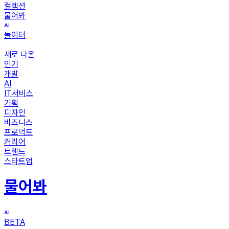
컬렉션
물어봐
놀이터
새로 나온
인기
개발
AI
IT서비스
기획
디자인
비즈니스
프로덕트
커리어
트렌드
스타트업
물어봐
BETA