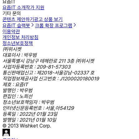
요즘IT
요즘IT 소개
작가 지원
기타 문의
콘텐츠 제안하기
광고 상품 보기
요즘IT 슬랙봇
크롬 확장 프로그램
이용약관
개인정보 처리방침
청소년보호정책
㈜위시켓
대표이사 : 박우범
서울특별시 강남구 테헤란로 211 3층 ㈜위시켓
사업자등록번호 : 209-81-57303
통신판매업신고 : 제2018-서울강남-02337 호
직업정보제공사업 신고번호 : J1200020180019
제호 : 요즘IT
발행인 : 박우범
편집인 : 노희선
청소년보호책임자 : 박우범
인터넷신문등록번호 : 서울,아54129
등록일 : 2022년 01월 23일
발행일 : 2021년 01월 10일
© 2013 Wishket Corp.