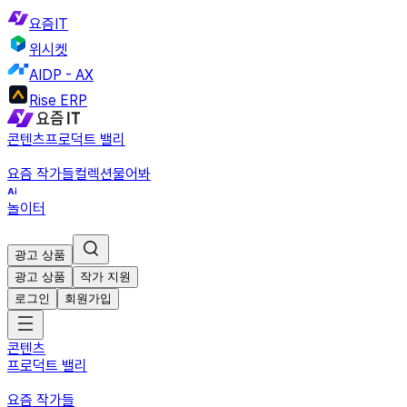
요즘IT
위시켓
AIDP - AX
Rise ERP
콘텐츠
프로덕트 밸리
요즘 작가들
컬렉션
물어봐
놀이터
광고 상품
광고 상품
작가 지원
로그인
회원가입
콘텐츠
프로덕트 밸리
요즘 작가들