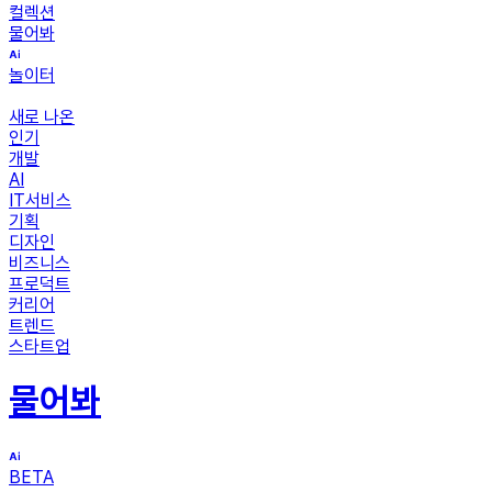
컬렉션
물어봐
놀이터
새로 나온
인기
개발
AI
IT서비스
기획
디자인
비즈니스
프로덕트
커리어
트렌드
스타트업
물어봐
BETA