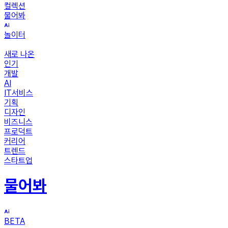
컬렉션
물어봐
놀이터
새로 나온
인기
개발
AI
IT서비스
기획
디자인
비즈니스
프로덕트
커리어
트렌드
스타트업
물어봐
BETA