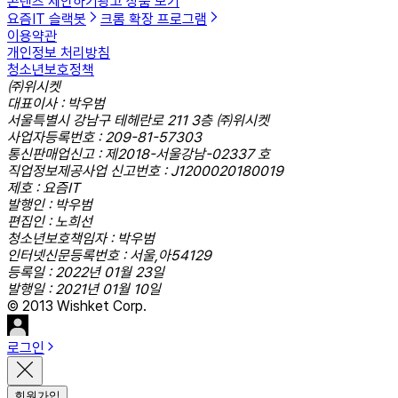
콘텐츠 제안하기
광고 상품 보기
요즘IT 슬랙봇
크롬 확장 프로그램
이용약관
개인정보 처리방침
청소년보호정책
㈜위시켓
대표이사 : 박우범
서울특별시 강남구 테헤란로 211 3층 ㈜위시켓
사업자등록번호 : 209-81-57303
통신판매업신고 : 제2018-서울강남-02337 호
직업정보제공사업 신고번호 : J1200020180019
제호 : 요즘IT
발행인 : 박우범
편집인 : 노희선
청소년보호책임자 : 박우범
인터넷신문등록번호 : 서울,아54129
등록일 : 2022년 01월 23일
발행일 : 2021년 01월 10일
© 2013 Wishket Corp.
로그인
회원가입