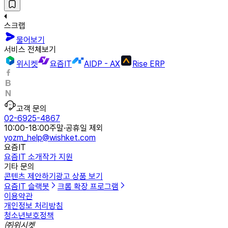
스크랩
물어보기
서비스 전체보기
위시켓
요즘IT
AIDP - AX
Rise ERP
고객 문의
02-6925-4867
10:00-18:00
주말·공휴일 제외
yozm_help@wishket.com
요즘IT
요즘IT 소개
작가 지원
기타 문의
콘텐츠 제안하기
광고 상품 보기
요즘IT 슬랙봇
크롬 확장 프로그램
이용약관
개인정보 처리방침
청소년보호정책
㈜위시켓