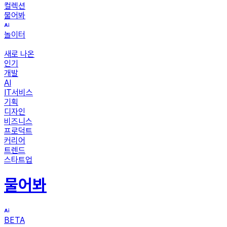
컬렉션
물어봐
놀이터
새로 나온
인기
개발
AI
IT서비스
기획
디자인
비즈니스
프로덕트
커리어
트렌드
스타트업
물어봐
BETA