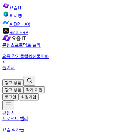
요즘IT
위시켓
AIDP - AX
Rise ERP
콘텐츠
프로덕트 밸리
요즘 작가들
컬렉션
물어봐
놀이터
광고 상품
광고 상품
작가 지원
로그인
회원가입
콘텐츠
프로덕트 밸리
요즘 작가들