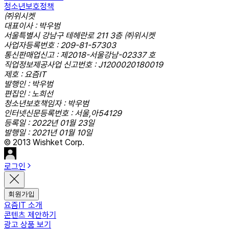
청소년보호정책
㈜위시켓
대표이사 : 박우범
서울특별시 강남구 테헤란로 211 3층 ㈜위시켓
사업자등록번호 : 209-81-57303
통신판매업신고 : 제2018-서울강남-02337 호
직업정보제공사업 신고번호 : J1200020180019
제호 : 요즘IT
발행인 : 박우범
편집인 : 노희선
청소년보호책임자 : 박우범
인터넷신문등록번호 : 서울,아54129
등록일 : 2022년 01월 23일
발행일 : 2021년 01월 10일
© 2013 Wishket Corp.
로그인
회원가입
요즘IT 소개
콘텐츠 제안하기
광고 상품 보기