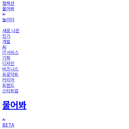
컬렉션
물어봐
놀이터
새로 나온
인기
개발
AI
IT서비스
기획
디자인
비즈니스
프로덕트
커리어
트렌드
스타트업
물어봐
BETA