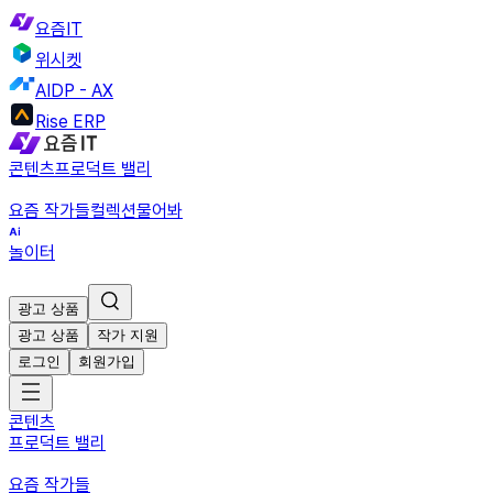
요즘IT
위시켓
AIDP - AX
Rise ERP
콘텐츠
프로덕트 밸리
요즘 작가들
컬렉션
물어봐
놀이터
광고 상품
광고 상품
작가 지원
로그인
회원가입
콘텐츠
프로덕트 밸리
요즘 작가들