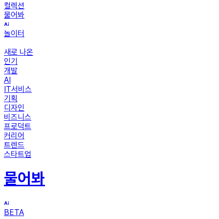
컬렉션
물어봐
놀이터
새로 나온
인기
개발
AI
IT서비스
기획
디자인
비즈니스
프로덕트
커리어
트렌드
스타트업
물어봐
BETA