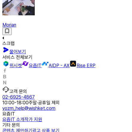
Morian
스크랩
물어보기
서비스 전체보기
위시켓
요즘IT
AIDP - AX
Rise ERP
고객 문의
02-6925-4867
10:00-18:00
주말·공휴일 제외
yozm_help@wishket.com
요즘IT
요즘IT 소개
작가 지원
기타 문의
콘텐츠 제안하기
광고 상품 보기