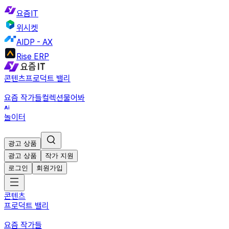
요즘IT
위시켓
AIDP - AX
Rise ERP
콘텐츠
프로덕트 밸리
요즘 작가들
컬렉션
물어봐
놀이터
광고 상품
광고 상품
작가 지원
로그인
회원가입
콘텐츠
프로덕트 밸리
요즘 작가들