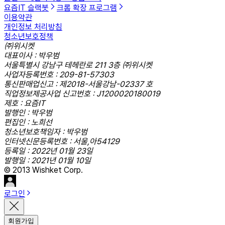
요즘IT 슬랙봇
크롬 확장 프로그램
이용약관
개인정보 처리방침
청소년보호정책
㈜위시켓
대표이사 : 박우범
서울특별시 강남구 테헤란로 211 3층 ㈜위시켓
사업자등록번호 : 209-81-57303
통신판매업신고 : 제2018-서울강남-02337 호
직업정보제공사업 신고번호 : J1200020180019
제호 : 요즘IT
발행인 : 박우범
편집인 : 노희선
청소년보호책임자 : 박우범
인터넷신문등록번호 : 서울,아54129
등록일 : 2022년 01월 23일
발행일 : 2021년 01월 10일
© 2013 Wishket Corp.
로그인
회원가입