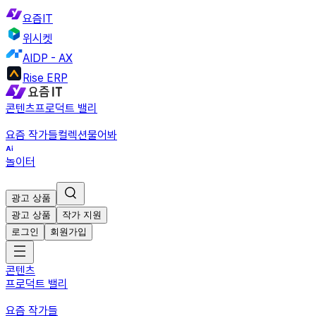
요즘IT
위시켓
AIDP - AX
Rise ERP
콘텐츠
프로덕트 밸리
요즘 작가들
컬렉션
물어봐
놀이터
광고 상품
광고 상품
작가 지원
로그인
회원가입
콘텐츠
프로덕트 밸리
요즘 작가들