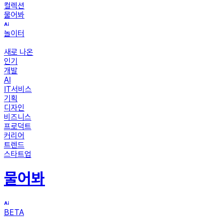
컬렉션
물어봐
놀이터
새로 나온
인기
개발
AI
IT서비스
기획
디자인
비즈니스
프로덕트
커리어
트렌드
스타트업
물어봐
BETA