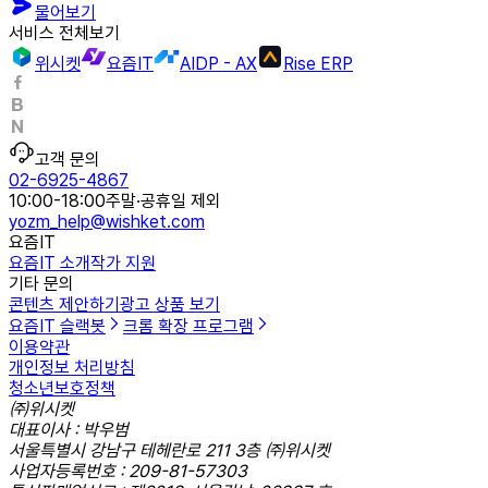
물어보기
서비스 전체보기
위시켓
요즘IT
AIDP - AX
Rise ERP
고객 문의
02-6925-4867
10:00-18:00
주말·공휴일 제외
yozm_help@wishket.com
요즘IT
요즘IT 소개
작가 지원
기타 문의
콘텐츠 제안하기
광고 상품 보기
요즘IT 슬랙봇
크롬 확장 프로그램
이용약관
개인정보 처리방침
청소년보호정책
㈜위시켓
대표이사 : 박우범
서울특별시 강남구 테헤란로 211 3층 ㈜위시켓
사업자등록번호 : 209-81-57303