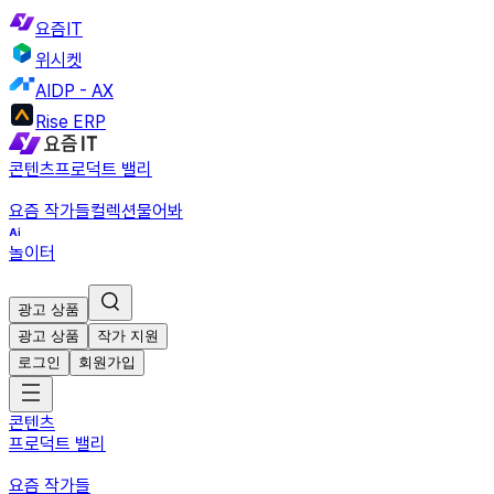
요즘IT
위시켓
AIDP - AX
Rise ERP
콘텐츠
프로덕트 밸리
요즘 작가들
컬렉션
물어봐
놀이터
광고 상품
광고 상품
작가 지원
로그인
회원가입
콘텐츠
프로덕트 밸리
요즘 작가들