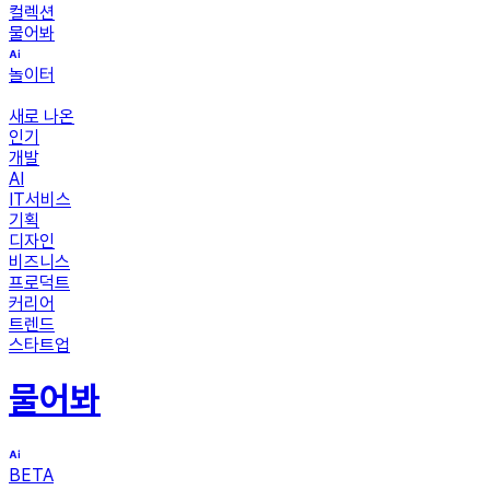
컬렉션
물어봐
놀이터
새로 나온
인기
개발
AI
IT서비스
기획
디자인
비즈니스
프로덕트
커리어
트렌드
스타트업
물어봐
BETA