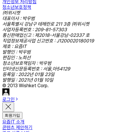
개인정보 처리방침
청소년보호정책
㈜위시켓
대표이사 : 박우범
서울특별시 강남구 테헤란로 211 3층 ㈜위시켓
사업자등록번호 : 209-81-57303
통신판매업신고 : 제2018-서울강남-02337 호
직업정보제공사업 신고번호 : J1200020180019
제호 : 요즘IT
발행인 : 박우범
편집인 : 노희선
청소년보호책임자 : 박우범
인터넷신문등록번호 : 서울,아54129
등록일 : 2022년 01월 23일
발행일 : 2021년 01월 10일
© 2013 Wishket Corp.
로그인
회원가입
요즘IT 소개
콘텐츠 제안하기