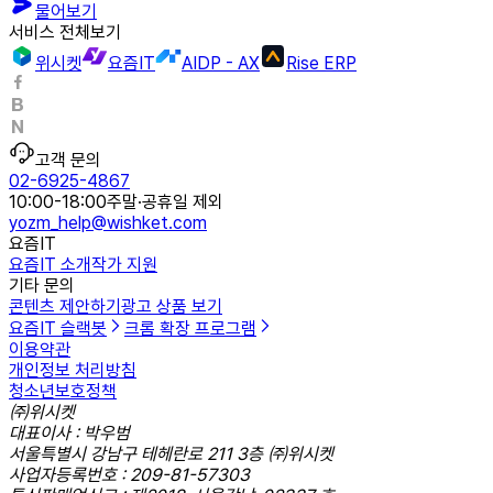
물어보기
서비스 전체보기
위시켓
요즘IT
AIDP - AX
Rise ERP
고객 문의
02-6925-4867
10:00-18:00
주말·공휴일 제외
yozm_help@wishket.com
요즘IT
요즘IT 소개
작가 지원
기타 문의
콘텐츠 제안하기
광고 상품 보기
요즘IT 슬랙봇
크롬 확장 프로그램
이용약관
개인정보 처리방침
청소년보호정책
㈜위시켓
대표이사 : 박우범
서울특별시 강남구 테헤란로 211 3층 ㈜위시켓
사업자등록번호 : 209-81-57303