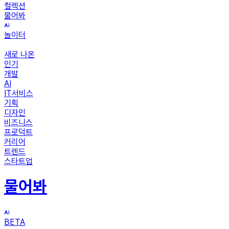
컬렉션
물어봐
놀이터
새로 나온
인기
개발
AI
IT서비스
기획
디자인
비즈니스
프로덕트
커리어
트렌드
스타트업
물어봐
BETA