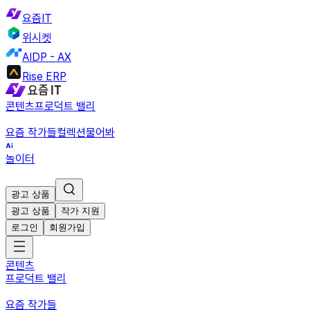
요즘IT
위시켓
AIDP - AX
Rise ERP
콘텐츠
프로덕트 밸리
요즘 작가들
컬렉션
물어봐
놀이터
광고 상품
광고 상품
작가 지원
로그인
회원가입
콘텐츠
프로덕트 밸리
요즘 작가들