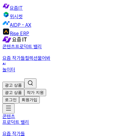
요즘IT
위시켓
AIDP - AX
Rise ERP
콘텐츠
프로덕트 밸리
요즘 작가들
컬렉션
물어봐
놀이터
광고 상품
광고 상품
작가 지원
로그인
회원가입
콘텐츠
프로덕트 밸리
요즘 작가들