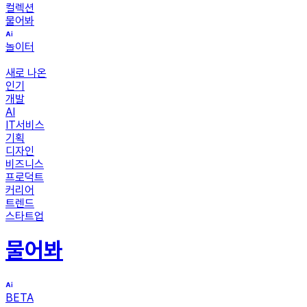
컬렉션
물어봐
놀이터
새로 나온
인기
개발
AI
IT서비스
기획
디자인
비즈니스
프로덕트
커리어
트렌드
스타트업
물어봐
BETA