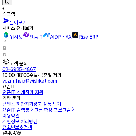
스크랩
물어보기
서비스 전체보기
위시켓
요즘IT
AIDP - AX
Rise ERP
고객 문의
02-6925-4867
10:00-18:00
주말·공휴일 제외
yozm_help@wishket.com
요즘IT
요즘IT 소개
작가 지원
기타 문의
콘텐츠 제안하기
광고 상품 보기
요즘IT 슬랙봇
크롬 확장 프로그램
이용약관
개인정보 처리방침
청소년보호정책
㈜위시켓