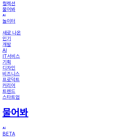
컬렉션
물어봐
놀이터
새로 나온
인기
개발
AI
IT서비스
기획
디자인
비즈니스
프로덕트
커리어
트렌드
스타트업
물어봐
BETA