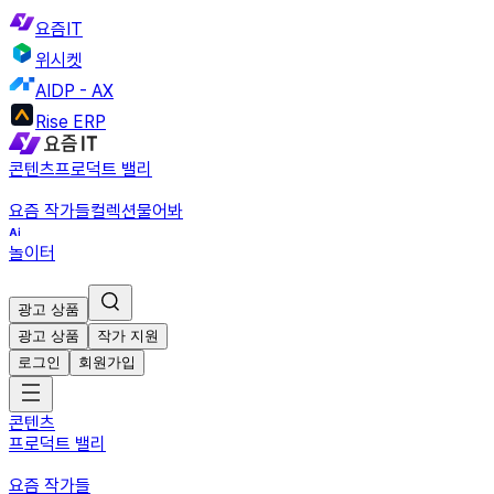
요즘IT
위시켓
AIDP - AX
Rise ERP
콘텐츠
프로덕트 밸리
요즘 작가들
컬렉션
물어봐
놀이터
광고 상품
광고 상품
작가 지원
로그인
회원가입
콘텐츠
프로덕트 밸리
요즘 작가들