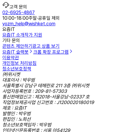
고객 문의
02-6925-4867
10:00-18:00
주말·공휴일 제외
yozm_help@wishket.com
요즘IT
요즘IT 소개
작가 지원
기타 문의
콘텐츠 제안하기
광고 상품 보기
요즘IT 슬랙봇
크롬 확장 프로그램
이용약관
개인정보 처리방침
청소년보호정책
㈜위시켓
대표이사 : 박우범
서울특별시 강남구 테헤란로 211 3층 ㈜위시켓
사업자등록번호 : 209-81-57303
통신판매업신고 : 제2018-서울강남-02337 호
직업정보제공사업 신고번호 : J1200020180019
제호 : 요즘IT
발행인 : 박우범
편집인 : 노희선
청소년보호책임자 : 박우범
인터넷신문등록번호 : 서울,아54129